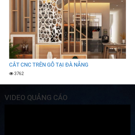
CẮT CNC TRÊN GỖ TẠI ĐÀ NẴNG
3762
VIDEO QUẢNG CÁO