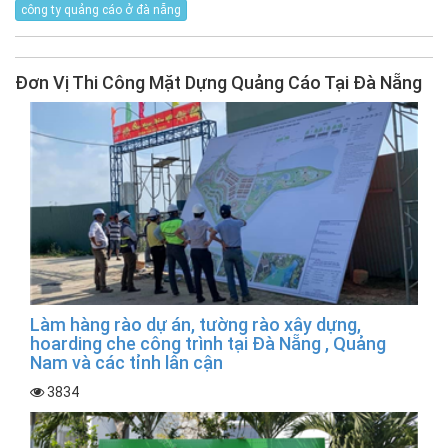
công ty quảng cáo ở đà nẵng
Đơn Vị Thi Công Mặt Dựng Quảng Cáo Tại Đà Nẵng
Làm hàng rào dự án, tường rào xây dựng,
hoarding che công trình tại Đà Nẵng , Quảng
Nam và các tỉnh lân cận
3834