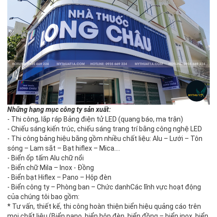
Những hạng mục công ty sản xuất:
- Thi công, lắp ráp Bảng điện tử LED (quang báo, ma trận)
- Chiếu sáng kiến trúc, chiếu sáng trang trí bằng công nghệ LED
- Thi công bảng hiệu bằng gồm nhiều chất liệu: Alu – Lưới – Tôn
sóng – Lam sắt – Bạt hiflex – Mica….
- Biển ốp tấm Alu chữ nổi
- Biển chữ Mila – Inox - Đồng
- Biển bạt Hiflex – Pano – Hộp đèn
- Biển công ty – Phòng ban – Chức danhCác lĩnh vực hoạt động
của chúng tôi bao gồm:
* Tư vấn, thiết kế, thi công hoàn thiện biển hiệu quảng cáo trên
mọi chất liệu (Biển pano, biển hộp đèn, biển đồng – biển inox ,biển