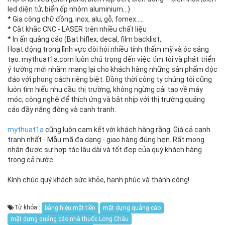
led diện tử, biển ốp nhôm aluminium…)
* Gia công chữ đồng, inox, alu, gỗ, fomex.....
* Cắt khắc CNC - LASER trên nhiều chất liệu
* In ấn quảng cáo (Bạt hiflex, decal, film backlist,
Hoạt động trong lĩnh vực đòi hỏi nhiều tính thẩm mỹ và óc sáng
tạo. mythuat1a.com luôn chú trọng đến việc tìm tòi và phát triển
ý tưởng mới nhằm mang lại cho khách hàng những sản phẩm độc
đáo với phong cách riêng biệt. Đồng thời công ty chúng tôi cũng
luôn tìm hiểu nhu cầu thị trường, không ngừng cải tạo về máy
móc, công nghệ để thích ứng và bắt nhịp với thị trường quảng
cáo đầy năng động và cạnh tranh.
mythuat1a
cũng luôn cam kết với khách hàng rằng: Giá cả cạnh
tranh nhất - Mẫu mã đa dạng - giao hàng đúng hẹn. Rất mong
nhận được sự hợp tác lâu dài và tốt đẹp của quý khách hàng
trong cả nước.
Kính chúc quý khách sức khỏe, hạnh phúc và thành công!
Từ khóa :
bảng hiệu mặt tiền
mặt dựng quảng cáo
mặt dựng quảng cáo nhà thuốc Long Châu