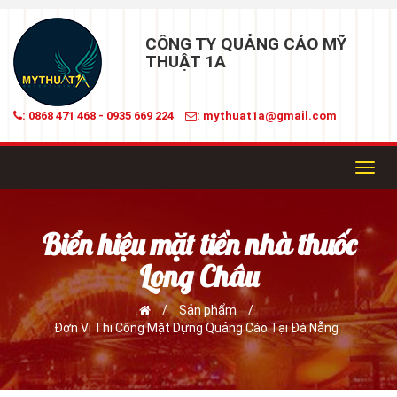
CÔNG TY QUẢNG CÁO MỸ
THUẬT 1A
: 0868 471 468 - 0935 669 224
: mythuat1a@gmail.com
Toggl
navig
Biển hiệu mặt tiền nhà thuốc
Long Châu
/
Sản phẩm
/
Đơn Vị Thi Công Mặt Dựng Quảng Cáo Tại Đà Nẵng