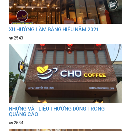
XU HƯỚNG LÀM BẢNG HIỆU NĂM 2021
2543
NHỮNG VẬT LIỆU THƯỜNG DÙNG TRONG
QUẢNG CÁO
2584